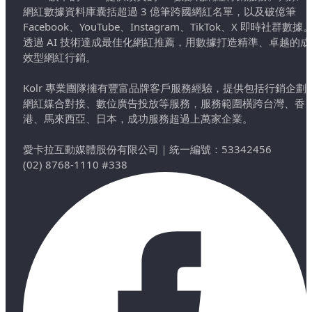
網紅數據資料庫囊括超過 3 億筆跨國網紅名單，以及破億筆
Facebook、YouTube、Instagram、TikTok、X 即時社群數據
透過 AI 技術達成最佳化網紅推薦，用數據打造精準、卓越的成
效型網紅行銷。
Kolr 專業團隊擁有豐富品牌客戶服務經驗，提供包括行銷企劃
網紅媒合對接、數位廣告投放等服務，服務範圍橫跨台灣、香
港、馬來西亞、日本，成功服務超過上萬家企業。
愛卡拉互動媒體股份有限公司
｜
統一編號：53342456
(02) 8768-1110 #338