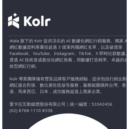
iKala 旗下的 Kolr 提供頂尖的 AI 數據化網紅行銷服務。獨家 AI
網紅數據資料庫囊括超過 3 億筆跨國網紅名單，以及破億筆
Facebook、YouTube、Instagram、TikTok、X 即時社群數據
透過 AI 技術達成最佳化網紅推薦，用數據打造精準、卓越的成
效型網紅行銷。
Kolr 專業團隊擁有豐富品牌客戶服務經驗，提供包括行銷企劃
網紅媒合對接、數位廣告投放等服務，服務範圍橫跨台灣、香
港、馬來西亞、日本，成功服務超過上萬家企業。
愛卡拉互動媒體股份有限公司
｜
統一編號：53342456
(02) 8768-1110 #338