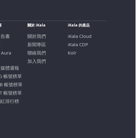
源
關於 iKala
iKala 的產品
報告書
關於我們
iKala Cloud
格
新聞專區
iKala CDP
 Aura
聯絡我們
Kolr
加入我們
新媒體週報
IG 帳號榜單
FB 帳號榜單
YT 帳號榜單
網紅排行榜