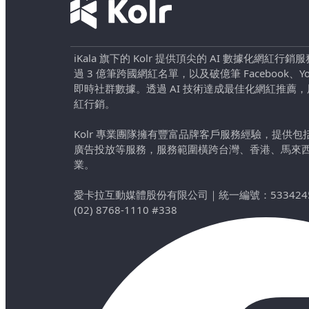
iKala 旗下的 Kolr 提供頂尖的 AI 數據化網紅
過 3 億筆跨國網紅名單，以及破億筆 Facebook、YouTu
即時社群數據。透過 AI 技術達成最佳化網紅推薦
紅行銷。
Kolr 專業團隊擁有豐富品牌客戶服務經驗，提供
廣告投放等服務，服務範圍橫跨台灣、香港、馬來
業。
愛卡拉互動媒體股份有限公司
｜
統一編號：533424
(02) 8768-1110 #338