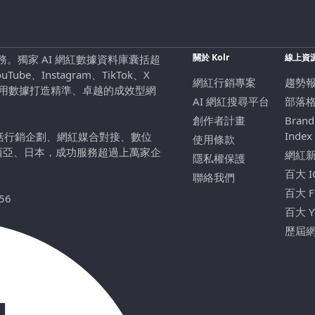
關於 Kolr
線上資
行銷服務。獨家 AI 網紅數據資料庫囊括超
be、Instagram、TikTok、X
網紅行銷專案
趨勢
，用數據打造精準、卓越的成效型網
AI 網紅搜尋平台
部落
創作者計畫
Brand
Index
包括行銷企劃、網紅媒合對接、數位
使用條款
西亞、日本，成功服務超過上萬家企
網紅
隱私權保護
百大 
聯絡我們
百大 
56
百大 
歷屆