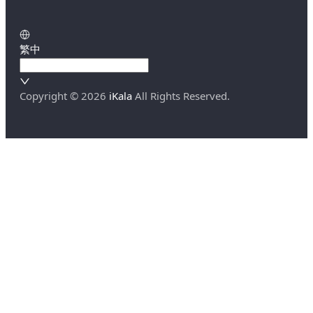
繁中
Copyright ©
2026
iKala
All Rights Reserved.