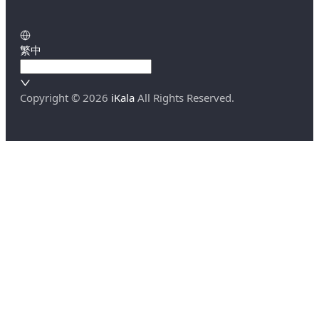
繁中
Copyright ©
2026
iKala
All Rights Reserved.