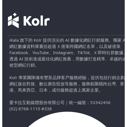
iKala 旗下的 Kolr 提供頂尖的 AI 數據化網紅行銷服務。獨家 AI
網紅數據資料庫囊括超過 3 億筆跨國網紅名單，以及破億筆
Facebook、YouTube、Instagram、TikTok、X 即時社群數據
透過 AI 技術達成最佳化網紅推薦，用數據打造精準、卓越的成
效型網紅行銷。
Kolr 專業團隊擁有豐富品牌客戶服務經驗，提供包括行銷企劃
網紅媒合對接、數位廣告投放等服務，服務範圍橫跨台灣、香
港、馬來西亞、日本，成功服務超過上萬家企業。
愛卡拉互動媒體股份有限公司
｜
統一編號：53342456
(02) 8768-1110 #338