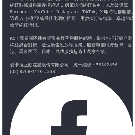
網紅數據資料庫囊括超過 3 億筆跨國網紅名單，以及破億筆
Facebook、YouTube、Instagram、TikTok、X 即時社群數據
透過 AI 技術達成最佳化網紅推薦，用數據打造精準、卓越的成
效型網紅行銷。
Kolr 專業團隊擁有豐富品牌客戶服務經驗，提供包括行銷企劃
網紅媒合對接、數位廣告投放等服務，服務範圍橫跨台灣、香
港、馬來西亞、日本，成功服務超過上萬家企業。
愛卡拉互動媒體股份有限公司
｜
統一編號：53342456
(02) 8768-1110 #338