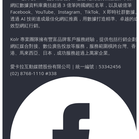
網紅數據資料庫囊括超過 3 億筆跨國網紅名單，以及破億筆
Facebook、YouTube、Instagram、TikTok、X 即時社群數據
透過 AI 技術達成最佳化網紅推薦，用數據打造精準、卓越的成
效型網紅行銷。
Kolr 專業團隊擁有豐富品牌客戶服務經驗，提供包括行銷企劃
網紅媒合對接、數位廣告投放等服務，服務範圍橫跨台灣、香
港、馬來西亞、日本，成功服務超過上萬家企業。
愛卡拉互動媒體股份有限公司
｜
統一編號：53342456
(02) 8768-1110 #338