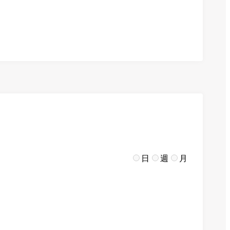
日
週
月