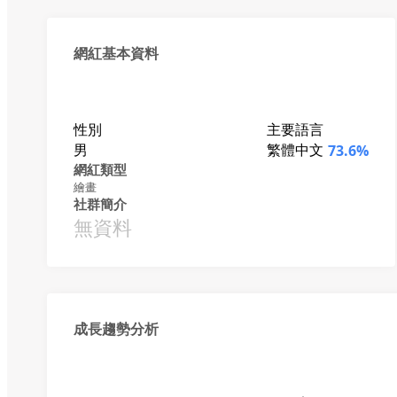
網紅基本資料
性別
主要語言
男
繁體中文
73.6%
網紅類型
繪畫
社群簡介
無資料
成長趨勢分析