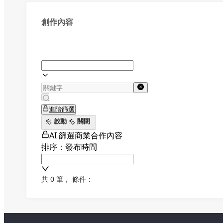
創作內容
進階篩選
啟動
關閉
AI 篩選商業合作內容
排序：發布時間
共 0 筆
，
條件：