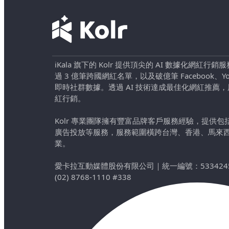
iKala 旗下的 Kolr 提供頂尖的 AI 數據化網紅
過 3 億筆跨國網紅名單，以及破億筆 Facebook、YouTu
即時社群數據。透過 AI 技術達成最佳化網紅推薦
紅行銷。
Kolr 專業團隊擁有豐富品牌客戶服務經驗，提供
廣告投放等服務，服務範圍橫跨台灣、香港、馬來
業。
愛卡拉互動媒體股份有限公司
｜
統一編號：533424
(02) 8768-1110 #338