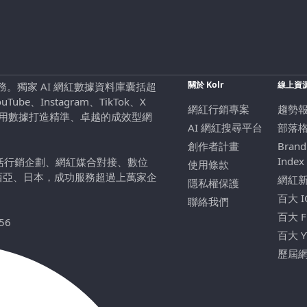
關於 Kolr
線上資
行銷服務。獨家 AI 網紅數據資料庫囊括超
be、Instagram、TikTok、X
網紅行銷專案
趨勢
，用數據打造精準、卓越的成效型網
AI 網紅搜尋平台
部落
創作者計畫
Brand
Index
包括行銷企劃、網紅媒合對接、數位
使用條款
西亞、日本，成功服務超過上萬家企
網紅
隱私權保護
百大 
聯絡我們
百大 
56
百大 
歷屆