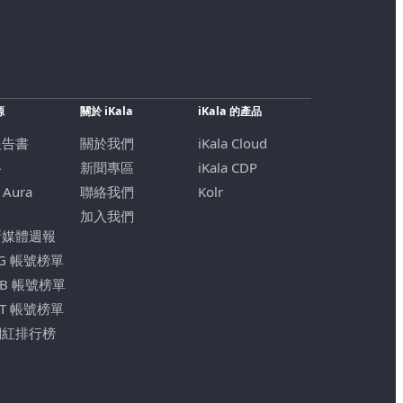
源
關於 iKala
iKala 的產品
報告書
關於我們
iKala Cloud
格
新聞專區
iKala CDP
 Aura
聯絡我們
Kolr
加入我們
新媒體週報
IG 帳號榜單
FB 帳號榜單
YT 帳號榜單
網紅排行榜