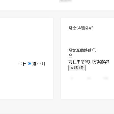
發文時間分析
發文互動熱點
前往申請試用方案解鎖
日
週
月
立即註冊
0
94
188