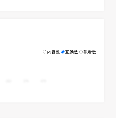
內容數
互動數
觀看數
282
376
470