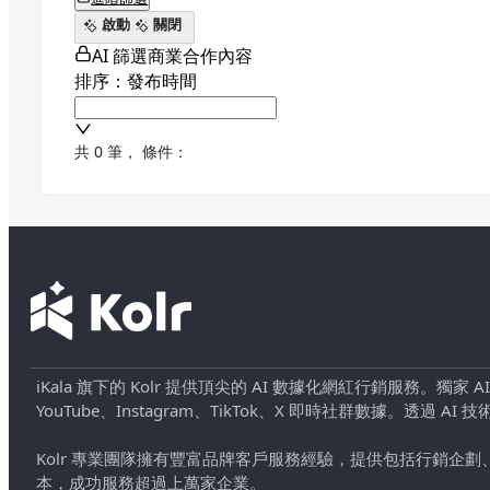
啟動
關閉
AI 篩選商業合作內容
排序：發布時間
共 0 筆
，
條件：
iKala 旗下的 Kolr 提供頂尖的 AI 數據化網紅行銷服務。獨家
YouTube、Instagram、TikTok、X 即時社群數據。
Kolr 專業團隊擁有豐富品牌客戶服務經驗，提供包括行銷
本，成功服務超過上萬家企業。