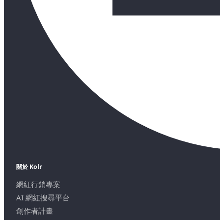
關於 Kolr
網紅行銷專案
AI 網紅搜尋平台
創作者計畫