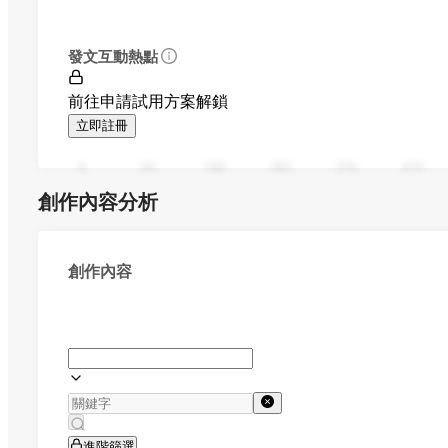
發文互動熱點
前往申請試用方案解鎖
立即註冊
0
94
188
282
376
470
創作內容分析
創作內容
進階篩選