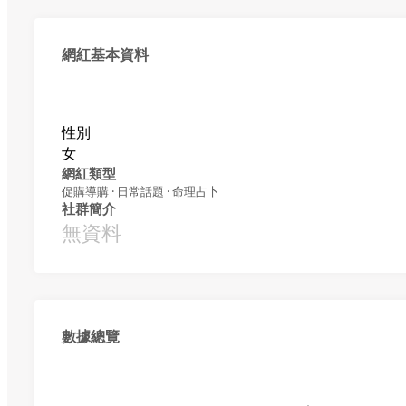
網紅基本資料
性別
女
網紅類型
促購導購 · 日常話題 · 命理占卜
社群簡介
無資料
數據總覽