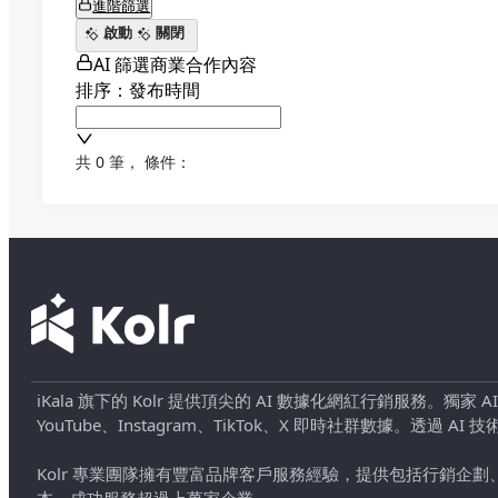
進階篩選
啟動
關閉
AI 篩選商業合作內容
排序：發布時間
共 0 筆
，
條件：
iKala 旗下的 Kolr 提供頂尖的 AI 數據化網紅行銷服務。獨家
YouTube、Instagram、TikTok、X 即時社群數據。
Kolr 專業團隊擁有豐富品牌客戶服務經驗，提供包括行銷
本，成功服務超過上萬家企業。