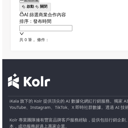
啟動
關閉
AI 篩選商業合作內容
排序：發布時間
共 0 筆
，
條件：
iKala 旗下的 Kolr 提供頂尖的 AI 數據化網紅行銷服務。獨家
YouTube、Instagram、TikTok、X 即時社群數據。
Kolr 專業團隊擁有豐富品牌客戶服務經驗，提供包括行銷
本，成功服務超過上萬家企業。