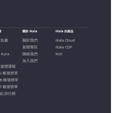
源
關於 iKala
iKala 的產品
報告書
關於我們
iKala Cloud
格
新聞專區
iKala CDP
 Aura
聯絡我們
Kolr
加入我們
新媒體週報
IG 帳號榜單
FB 帳號榜單
YT 帳號榜單
網紅排行榜