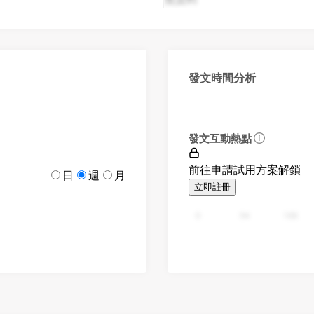
發文時間分析
發文互動熱點
前往申請試用方案解鎖
日
週
月
立即註冊
0
94
188