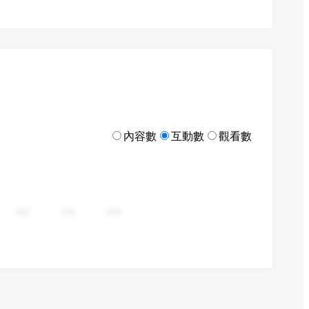
內容數
互動數
觀看數
282
376
470