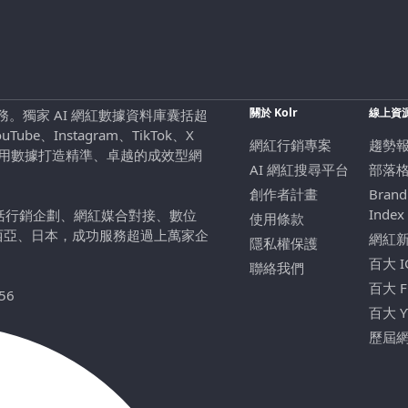
關於 Kolr
線上資
行銷服務。獨家 AI 網紅數據資料庫囊括超
be、Instagram、TikTok、X
網紅行銷專案
趨勢
，用數據打造精準、卓越的成效型網
AI 網紅搜尋平台
部落
創作者計畫
Brand
Index
包括行銷企劃、網紅媒合對接、數位
使用條款
西亞、日本，成功服務超過上萬家企
網紅
隱私權保護
百大 
聯絡我們
百大 
56
百大 
歷屆