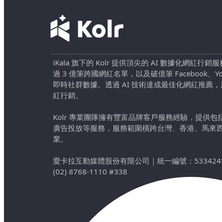
iKala 旗下的 Kolr 提供頂尖的 AI 數據化網紅
過 3 億筆跨國網紅名單，以及破億筆 Facebook、YouTu
即時社群數據。透過 AI 技術達成最佳化網紅推薦
紅行銷。
Kolr 專業團隊擁有豐富品牌客戶服務經驗，提供
廣告投放等服務，服務範圍橫跨台灣、香港、馬來
業。
愛卡拉互動媒體股份有限公司
｜
統一編號：533424
(02) 8768-1110 #338