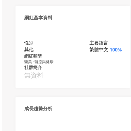
網紅基本資料
性別
主要語言
其他
繁體中文
100%
網紅類型
醫美 · 醫療與健康
社群簡介
無資料
成長趨勢分析