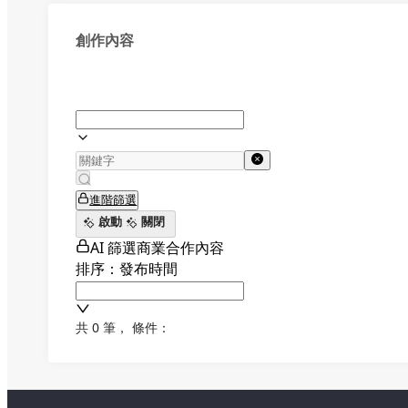
創作內容
進階篩選
啟動
關閉
AI 篩選商業合作內容
排序：發布時間
共 0 筆
，
條件：