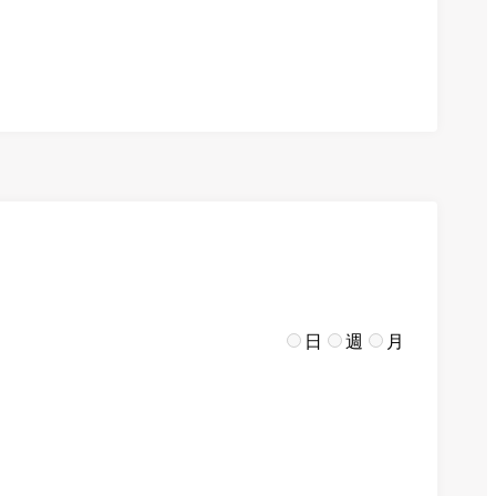
日
週
月