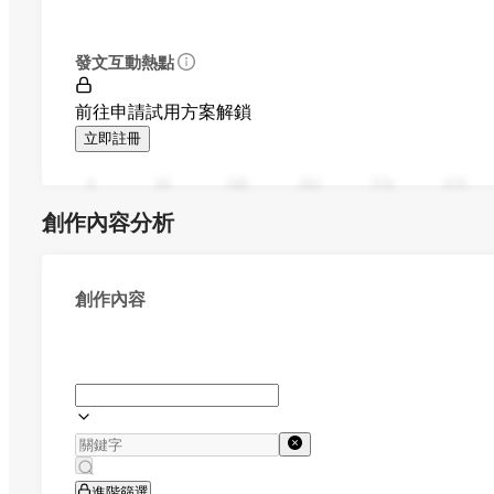
發文互動熱點
前往申請試用方案解鎖
立即註冊
0
94
188
282
376
470
創作內容分析
創作內容
進階篩選