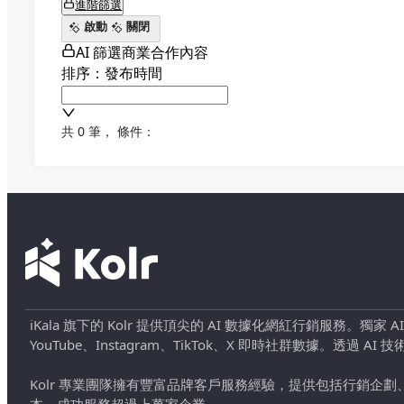
進階篩選
啟動
關閉
AI 篩選商業合作內容
排序：發布時間
共 0 筆
，
條件：
iKala 旗下的 Kolr 提供頂尖的 AI 數據化網紅行銷服務。獨家
YouTube、Instagram、TikTok、X 即時社群數據。
Kolr 專業團隊擁有豐富品牌客戶服務經驗，提供包括行銷
本，成功服務超過上萬家企業。