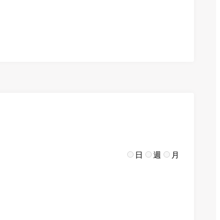
日
週
月