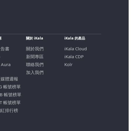
源
關於 iKala
iKala 的產品
報告書
關於我們
iKala Cloud
格
新聞專區
iKala CDP
 Aura
聯絡我們
Kolr
加入我們
新媒體週報
IG 帳號榜單
FB 帳號榜單
YT 帳號榜單
網紅排行榜