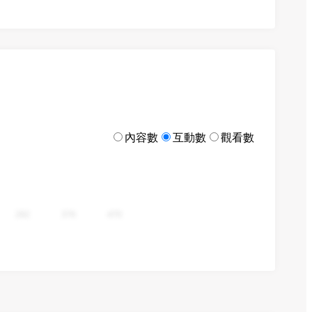
內容數
互動數
觀看數
282
376
470