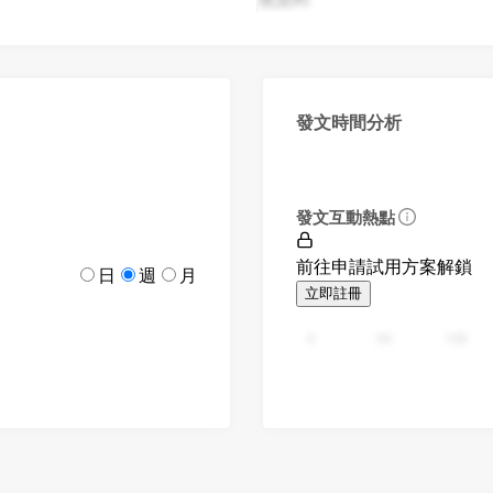
發文時間分析
發文互動熱點
前往申請試用方案解鎖
日
週
月
立即註冊
0
94
188