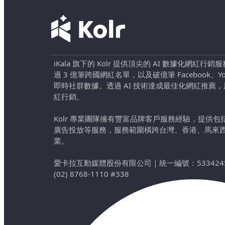
iKala 旗下的 Kolr 提供頂尖的 AI 數據化網紅
過 3 億筆跨國網紅名單，以及破億筆 Facebook、YouTu
即時社群數據。透過 AI 技術達成最佳化網紅推薦
紅行銷。
Kolr 專業團隊擁有豐富品牌客戶服務經驗，提供
廣告投放等服務，服務範圍橫跨台灣、香港、馬來
業。
愛卡拉互動媒體股份有限公司
｜
統一編號：533424
(02) 8768-1110 #338