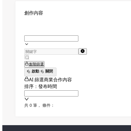
創作內容
進階篩選
啟動
關閉
AI 篩選商業合作內容
排序：發布時間
共 0 筆
，
條件：