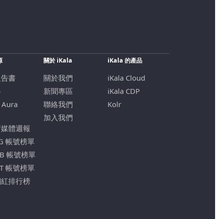
源
關於 iKala
iKala 的產品
報告書
關於我們
iKala Cloud
格
新聞專區
iKala CDP
 Aura
聯絡我們
Kolr
加入我們
新媒體週報
IG 帳號榜單
FB 帳號榜單
YT 帳號榜單
網紅排行榜