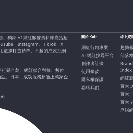
關於 Kolr
線上資
行銷服務。獨家 AI 網紅數據資料庫囊括超
be、Instagram、TikTok、X
網紅行銷專案
趨勢
，用數據打造精準、卓越的成效型網
AI 網紅搜尋平台
部落
創作者計畫
Brand
Index
包括行銷企劃、網紅媒合對接、數位
使用條款
西亞、日本，成功服務超過上萬家企
網紅
隱私權保護
百大 
聯絡我們
百大 
56
百大 
歷屆