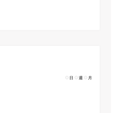
日
週
月