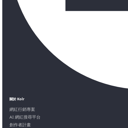
關於 Kolr
網紅行銷專案
AI 網紅搜尋平台
創作者計畫