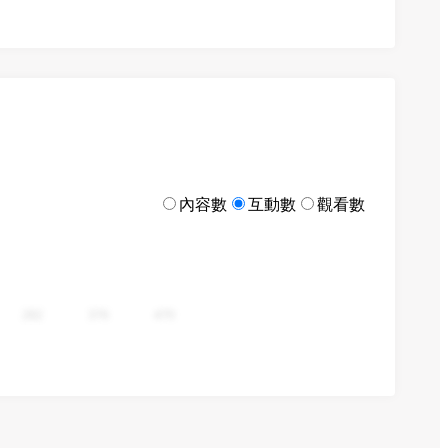
內容數
互動數
觀看數
282
376
470