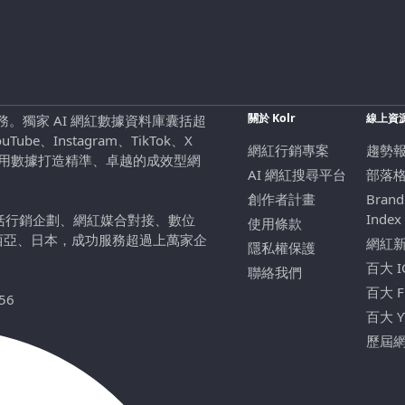
關於 Kolr
線上資
行銷服務。獨家 AI 網紅數據資料庫囊括超
be、Instagram、TikTok、X
網紅行銷專案
趨勢
，用數據打造精準、卓越的成效型網
AI 網紅搜尋平台
部落
創作者計畫
Brand
Index
包括行銷企劃、網紅媒合對接、數位
使用條款
西亞、日本，成功服務超過上萬家企
網紅
隱私權保護
百大 
聯絡我們
百大 
56
百大 
歷屆