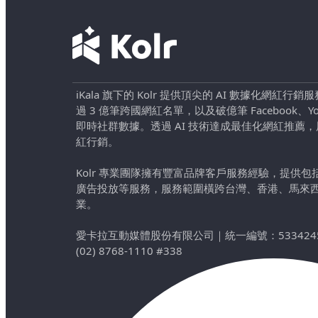
iKala 旗下的 Kolr 提供頂尖的 AI 數據化網紅
過 3 億筆跨國網紅名單，以及破億筆 Facebook、YouTu
即時社群數據。透過 AI 技術達成最佳化網紅推薦
紅行銷。
Kolr 專業團隊擁有豐富品牌客戶服務經驗，提供
廣告投放等服務，服務範圍橫跨台灣、香港、馬來
業。
愛卡拉互動媒體股份有限公司
｜
統一編號：533424
(02) 8768-1110 #338