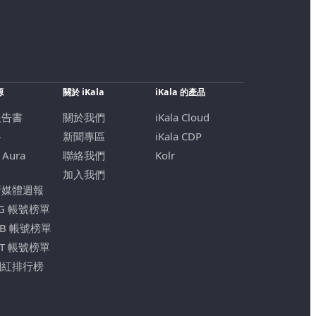
源
關於 iKala
iKala 的產品
報告書
關於我們
iKala Cloud
格
新聞專區
iKala CDP
 Aura
聯絡我們
Kolr
加入我們
新媒體週報
IG 帳號榜單
FB 帳號榜單
YT 帳號榜單
網紅排行榜