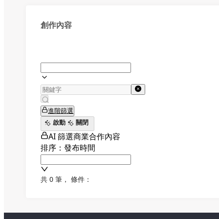
創作內容
進階篩選
啟動
關閉
AI 篩選商業合作內容
排序：發布時間
共 0 筆
，
條件：