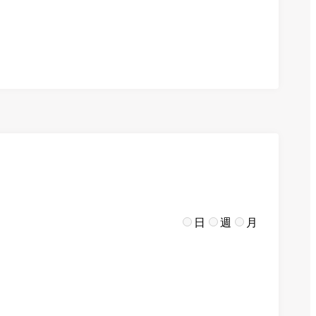
日
週
月