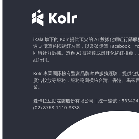
iKala 旗下的 Kolr 提供頂尖的 AI 數據化網紅
過 3 億筆跨國網紅名單，以及破億筆 Facebook、YouTu
即時社群數據。透過 AI 技術達成最佳化網紅推薦
紅行銷。
Kolr 專業團隊擁有豐富品牌客戶服務經驗，提供
廣告投放等服務，服務範圍橫跨台灣、香港、馬來
業。
愛卡拉互動媒體股份有限公司
｜
統一編號：533424
(02) 8768-1110 #338