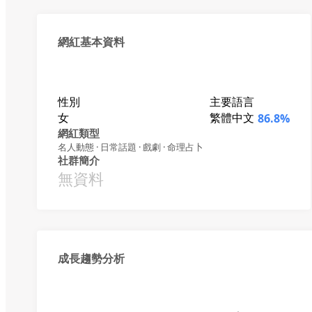
網紅基本資料
性別
主要語言
女
繁體中文
86.8%
網紅類型
名人動態 · 日常話題 · 戲劇 · 命理占卜
社群簡介
無資料
成長趨勢分析