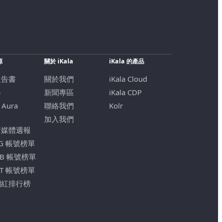
源
關於 iKala
iKala 的產品
報告書
關於我們
iKala Cloud
格
新聞專區
iKala CDP
 Aura
聯絡我們
Kolr
加入我們
新媒體週報
IG 帳號榜單
FB 帳號榜單
YT 帳號榜單
網紅排行榜