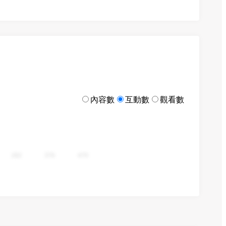
內容數
互動數
觀看數
282
376
470