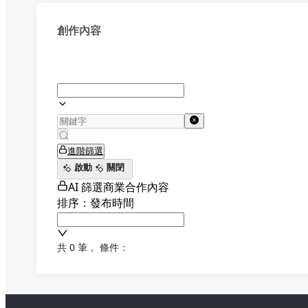
創作內容
進階篩選
啟動
關閉
AI 篩選商業合作內容
排序：發布時間
共 0 筆
，
條件：