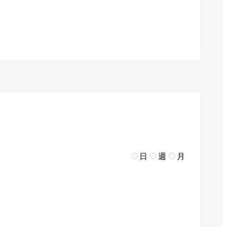
日
週
月