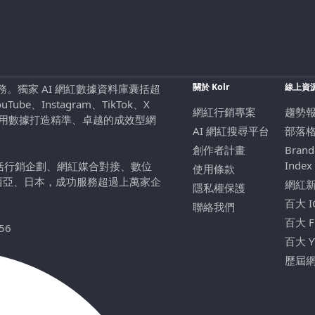
關於 Kolr
線上資
行銷服務。獨家 AI 網紅數據資料庫囊括超
be、Instagram、TikTok、X
網紅行銷專案
趨勢
，用數據打造精準、卓越的成效型網
AI 網紅搜尋平台
部落
創作者計畫
Brand
Index
包括行銷企劃、網紅媒合對接、數位
使用條款
西亞、日本，成功服務超過上萬家企
網紅
隱私權保護
百大 
聯絡我們
百大 
56
百大 
歷屆