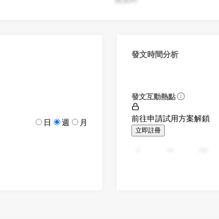
發文時間分析
發文互動熱點
前往申請試用方案解鎖
日
週
月
立即註冊
0
94
188