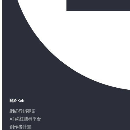
關於 Kolr
網紅行銷專案
AI 網紅搜尋平台
創作者計畫