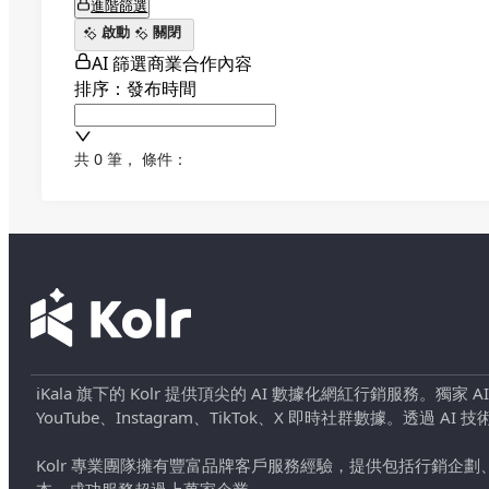
進階篩選
啟動
關閉
AI 篩選商業合作內容
排序：發布時間
共 0 筆
，
條件：
iKala 旗下的 Kolr 提供頂尖的 AI 數據化網紅行銷服務。獨家
YouTube、Instagram、TikTok、X 即時社群數據。
Kolr 專業團隊擁有豐富品牌客戶服務經驗，提供包括行銷
本，成功服務超過上萬家企業。