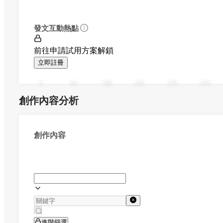
發文互動熱點
前往申請試用方案解鎖
立即註冊
0
94
188
282
376
470
創作內容分析
創作內容
進階篩選