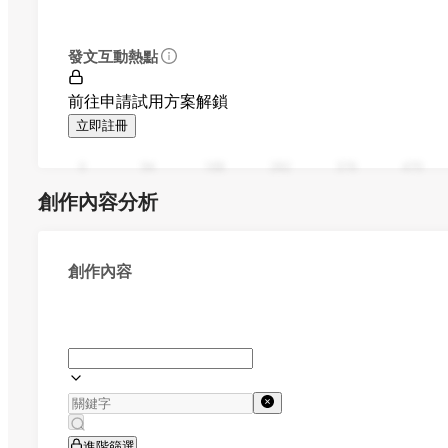
發文互動熱點
前往申請試用方案解鎖
立即註冊
0
94
188
282
376
470
創作內容分析
創作內容
進階篩選