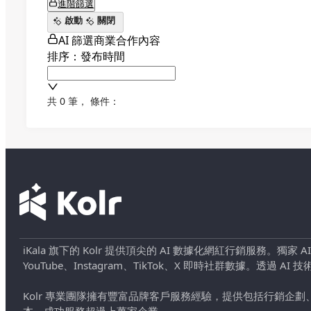
進階篩選
啟動
關閉
AI 篩選商業合作內容
排序：發布時間
共 0 筆
，
條件：
iKala 旗下的 Kolr 提供頂尖的 AI 數據化網紅行銷服務。獨家
YouTube、Instagram、TikTok、X 即時社群數據。
Kolr 專業團隊擁有豐富品牌客戶服務經驗，提供包括行銷
本，成功服務超過上萬家企業。