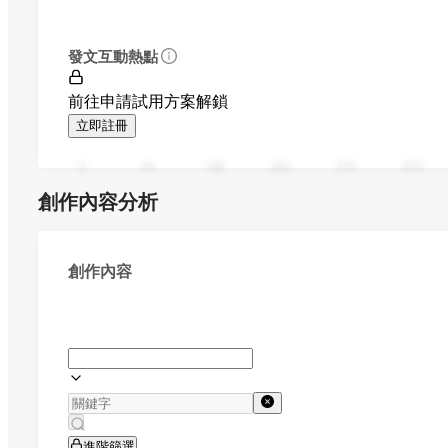
發文互動熱點
前往申請試用方案解鎖
立即註冊
0
94
188
282
376
470
創作內容分析
創作內容
進階篩選