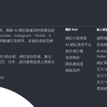
關於 Kolr
線上資
行銷服務。獨家 AI 網紅數據資料庫囊括超
be、Instagram、TikTok、X
網紅行銷專案
趨勢
，用數據打造精準、卓越的成效型網
AI 網紅搜尋平台
部落
創作者計畫
Brand
Index
包括行銷企劃、網紅媒合對接、數位
使用條款
西亞、日本，成功服務超過上萬家企
網紅
隱私權保護
百大 
聯絡我們
百大 
56
百大 
歷屆