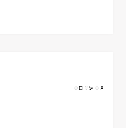
日
週
月