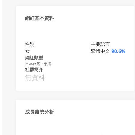
網紅基本資料
性別
主要語言
女
繁體中文
90.6%
網紅類型
日本旅遊 · 穿搭
社群簡介
無資料
成長趨勢分析