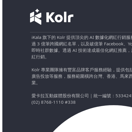
iKala 旗下的 Kolr 提供頂尖的 AI 數據化網紅
過 3 億筆跨國網紅名單，以及破億筆 Facebook、YouTu
即時社群數據。透過 AI 技術達成最佳化網紅推薦
紅行銷。
Kolr 專業團隊擁有豐富品牌客戶服務經驗，提供
廣告投放等服務，服務範圍橫跨台灣、香港、馬來
業。
愛卡拉互動媒體股份有限公司
｜
統一編號：533424
(02) 8768-1110 #338