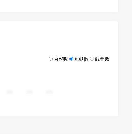
內容數
互動數
觀看數
282
376
470