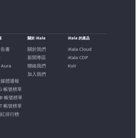
源
關於 iKala
iKala 的產品
報告書
關於我們
iKala Cloud
格
新聞專區
iKala CDP
 Aura
聯絡我們
Kolr
加入我們
新媒體週報
IG 帳號榜單
FB 帳號榜單
YT 帳號榜單
網紅排行榜