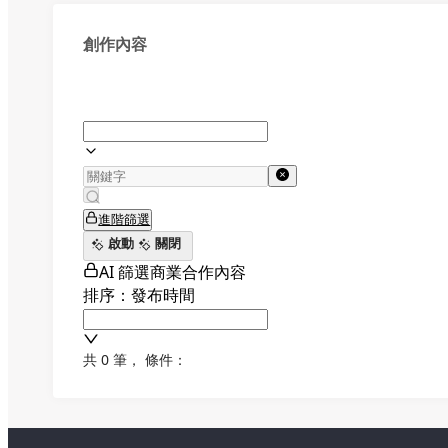
創作內容
進階篩選
啟動
關閉
AI 篩選商業合作內容
排序：發布時間
共 0 筆
，
條件：