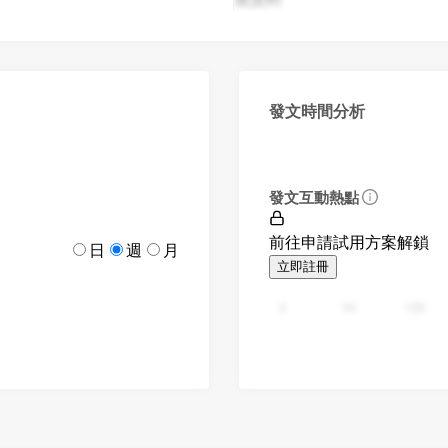
發文時間分析
發文互動熱點
前往申請試用方案解鎖
日
週
月
立即註冊
0
94
188