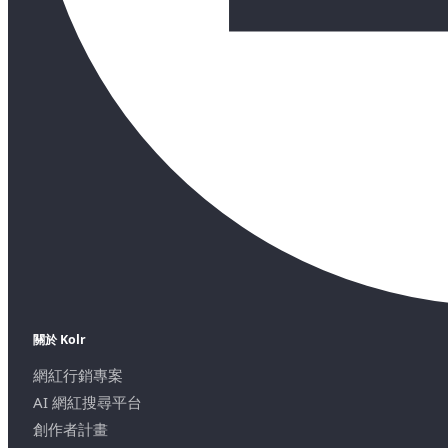
關於 Kolr
網紅行銷專案
AI 網紅搜尋平台
創作者計畫