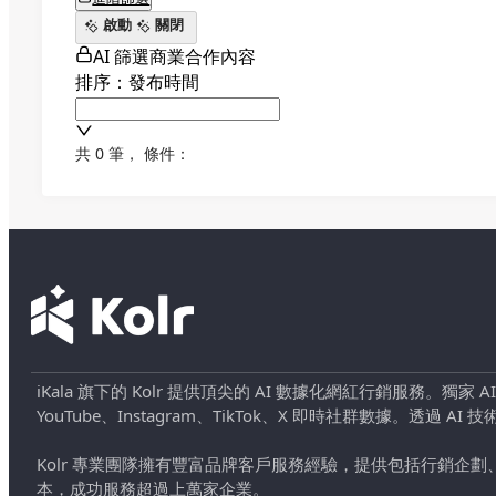
啟動
關閉
AI 篩選商業合作內容
排序：發布時間
共 0 筆
，
條件：
iKala 旗下的 Kolr 提供頂尖的 AI 數據化網紅行銷服務。獨家
YouTube、Instagram、TikTok、X 即時社群數據。
Kolr 專業團隊擁有豐富品牌客戶服務經驗，提供包括行銷
本，成功服務超過上萬家企業。