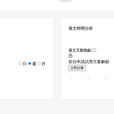
發文時間分析
發文互動熱點
前往申請試用方案解鎖
日
週
月
立即註冊
0
94
188