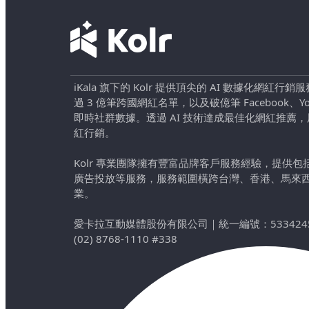
iKala 旗下的 Kolr 提供頂尖的 AI 數據化網紅
過 3 億筆跨國網紅名單，以及破億筆 Facebook、YouTu
即時社群數據。透過 AI 技術達成最佳化網紅推薦
紅行銷。
Kolr 專業團隊擁有豐富品牌客戶服務經驗，提供
廣告投放等服務，服務範圍橫跨台灣、香港、馬來
業。
愛卡拉互動媒體股份有限公司
｜
統一編號：533424
(02) 8768-1110 #338