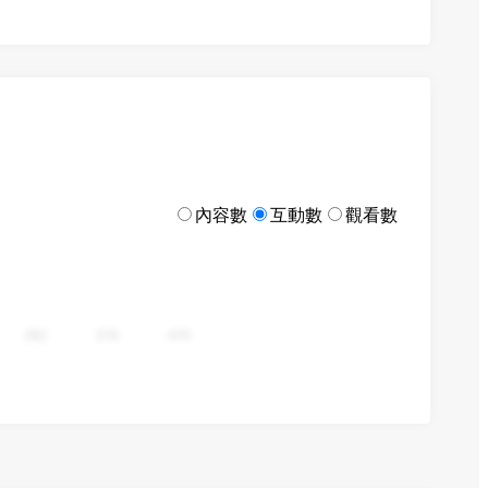
內容數
互動數
觀看數
282
376
470