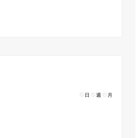
日
週
月