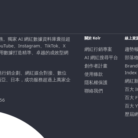
關於 Kolr
線上資
行銷服務。獨家 AI 網紅數據資料庫囊括超
be、Instagram、TikTok、X
網紅行銷專案
趨勢
，用數據打造精準、卓越的成效型網
AI 網紅搜尋平台
部落
創作者計畫
Brand
Index
包括行銷企劃、網紅媒合對接、數位
使用條款
西亞、日本，成功服務超過上萬家企
網紅
隱私權保護
百大 
聯絡我們
百大 
56
百大 
歷屆