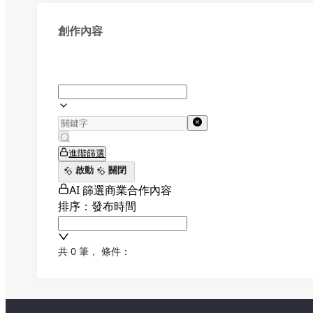
創作內容
進階篩選
啟動
關閉
AI 篩選商業合作內容
排序：發布時間
共 0 筆
，
條件：