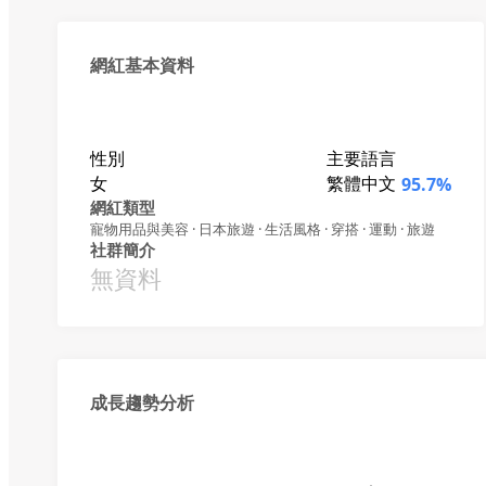
網紅基本資料
性別
主要語言
女
繁體中文
95.7%
網紅類型
寵物用品與美容 · 日本旅遊 · 生活風格 · 穿搭 · 運動 · 旅遊
社群簡介
無資料
成長趨勢分析