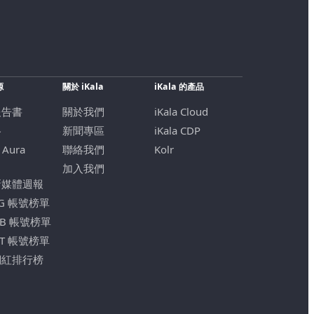
源
關於 iKala
iKala 的產品
報告書
關於我們
iKala Cloud
格
新聞專區
iKala CDP
 Aura
聯絡我們
Kolr
加入我們
新媒體週報
IG 帳號榜單
FB 帳號榜單
YT 帳號榜單
網紅排行榜