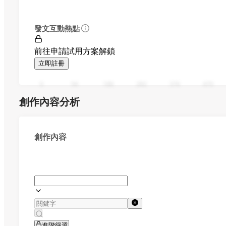
發文互動熱點
前往申請試用方案解鎖
立即註冊
0
94
188
282
376
470
創作內容分析
創作內容
進階篩選