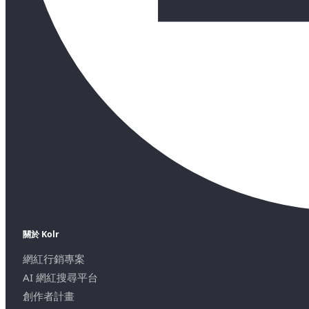
關於 Kolr
網紅行銷專案
AI 網紅搜尋平台
創作者計畫