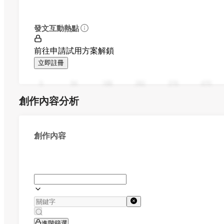
發文互動熱點
前往申請試用方案解鎖
立即註冊
0
94
188
282
376
470
創作內容分析
創作內容
進階篩選