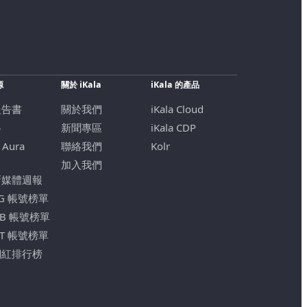
源
關於 iKala
iKala 的產品
報告書
關於我們
iKala Cloud
格
新聞專區
iKala CDP
 Aura
聯絡我們
Kolr
加入我們
新媒體週報
IG 帳號榜單
FB 帳號榜單
YT 帳號榜單
網紅排行榜