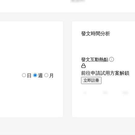
發文時間分析
發文互動熱點
前往申請試用方案解鎖
日
週
月
立即註冊
0
94
188