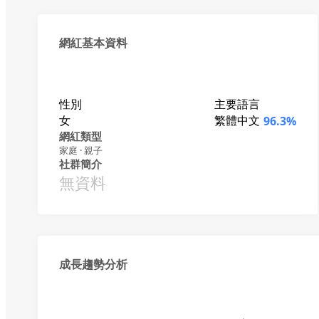
網紅基本資料
性別
主要語言
女
繁體中文
96.3%
網紅類型
家庭 · 親子
社群簡介
無資料
成長趨勢分析