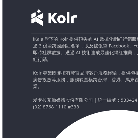
iKala 旗下的 Kolr 提供頂尖的 AI 數據化網紅
過 3 億筆跨國網紅名單，以及破億筆 Facebook、YouTu
即時社群數據。透過 AI 技術達成最佳化網紅推薦
紅行銷。
Kolr 專業團隊擁有豐富品牌客戶服務經驗，提供
廣告投放等服務，服務範圍橫跨台灣、香港、馬來
業。
愛卡拉互動媒體股份有限公司
｜
統一編號：533424
(02) 8768-1110 #338