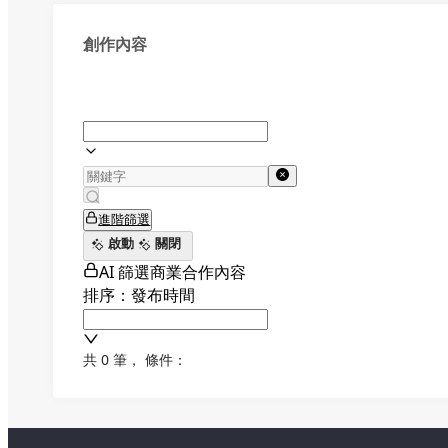
創作內容
進階篩選
啟動
關閉
AI 篩選商業合作內容
排序：發布時間
共 0 筆
，
條件：