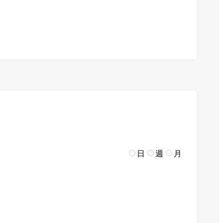
日
週
月