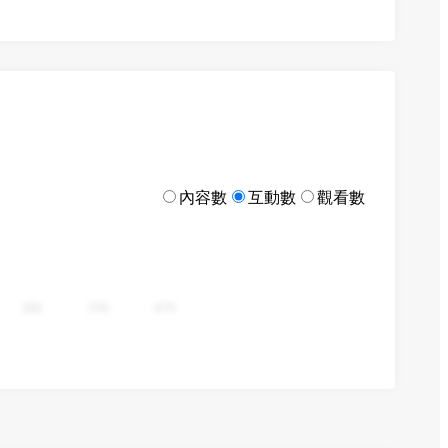
內容數
互動數
觀看數
282
376
470