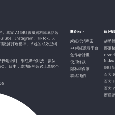
關於 Kolr
線上資
行銷服務。獨家 AI 網紅數據資料庫囊括超
be、Instagram、TikTok、X
網紅行銷專案
趨勢
，用數據打造精準、卓越的成效型網
AI 網紅搜尋平台
部落
創作者計畫
Brand
Index
包括行銷企劃、網紅媒合對接、數位
使用條款
西亞、日本，成功服務超過上萬家企
網紅
隱私權保護
百大 
聯絡我們
百大 
56
百大 
歷屆