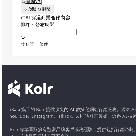
進階篩選
啟動
關閉
AI 篩選商業合作內容
排序：發布時間
共 0 筆
，
條件：
iKala 旗下的 Kolr 提供頂尖的 AI 數據化網紅行銷服務。獨家
YouTube、Instagram、TikTok、X 即時社群數據。
Kolr 專業團隊擁有豐富品牌客戶服務經驗，提供包括行銷
本，成功服務超過上萬家企業。