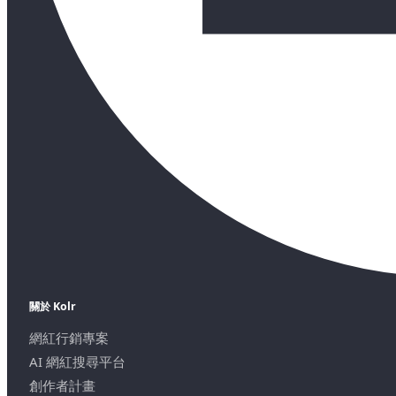
關於 Kolr
網紅行銷專案
AI 網紅搜尋平台
創作者計畫