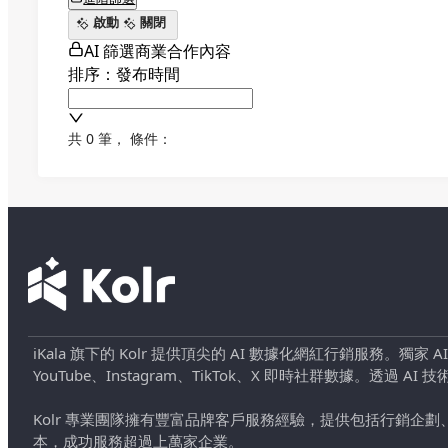
啟動
關閉
AI 篩選商業合作內容
排序：發布時間
共 0 筆
，
條件：
iKala 旗下的 Kolr 提供頂尖的 AI 數據化網紅行銷服務。獨家
YouTube、Instagram、TikTok、X 即時社群數據。
Kolr 專業團隊擁有豐富品牌客戶服務經驗，提供包括行銷
本，成功服務超過上萬家企業。