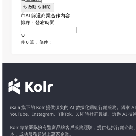
啟動
關閉
AI 篩選商業合作內容
排序：發布時間
共 0 筆
，
條件：
iKala 旗下的 Kolr 提供頂尖的 AI 數據化網紅行銷服務。獨家
YouTube、Instagram、TikTok、X 即時社群數據。
Kolr 專業團隊擁有豐富品牌客戶服務經驗，提供包括行銷
本，成功服務超過上萬家企業。