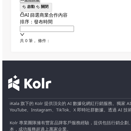
啟動
關閉
AI 篩選商業合作內容
排序：發布時間
共 0 筆
，
條件：
iKala 旗下的 Kolr 提供頂尖的 AI 數據化網紅行銷服務。獨家
YouTube、Instagram、TikTok、X 即時社群數據。
Kolr 專業團隊擁有豐富品牌客戶服務經驗，提供包括行銷
本，成功服務超過上萬家企業。