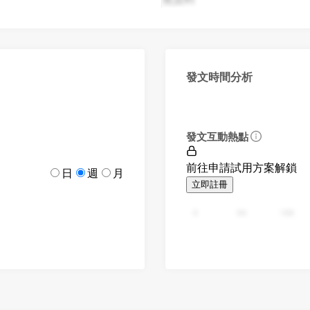
發文時間分析
發文互動熱點
前往申請試用方案解鎖
日
週
月
立即註冊
0
94
188