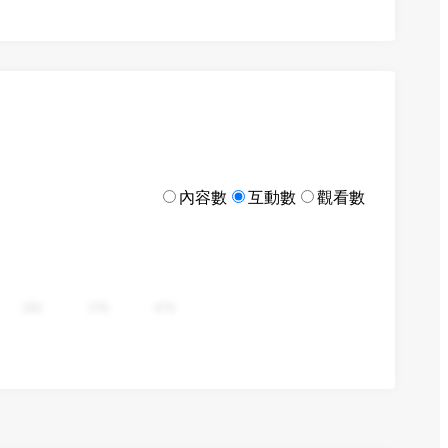
內容數
互動數
觀看數
282
376
470