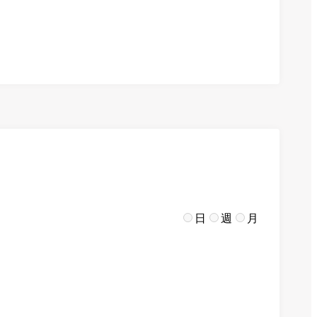
日
週
月