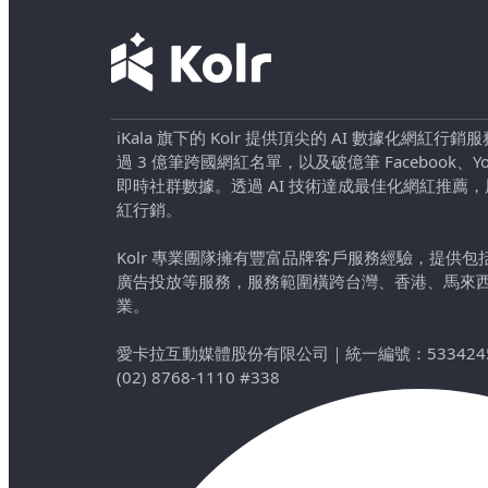
iKala 旗下的 Kolr 提供頂尖的 AI 數據化網紅
過 3 億筆跨國網紅名單，以及破億筆 Facebook、YouTu
即時社群數據。透過 AI 技術達成最佳化網紅推薦
紅行銷。
Kolr 專業團隊擁有豐富品牌客戶服務經驗，提供
廣告投放等服務，服務範圍橫跨台灣、香港、馬來
業。
愛卡拉互動媒體股份有限公司
｜
統一編號：533424
(02) 8768-1110 #338