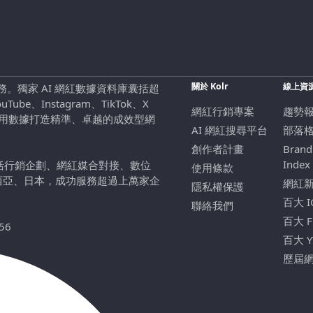
關於 Kolr
線上資
行銷服務。獨家 AI 網紅數據資料庫囊括超
be、Instagram、TikTok、X
網紅行銷專案
趨勢
，用數據打造精準、卓越的成效型網
AI 網紅搜尋平台
部落
創作者計畫
Brand
Index
包括行銷企劃、網紅媒合對接、數位
使用條款
西亞、日本，成功服務超過上萬家企
網紅
隱私權保護
百大 
聯絡我們
百大 
56
百大 
歷屆