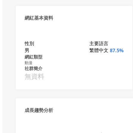
網紅基本資料
性別
主要語言
男
繁體中文
87.5%
網紅類型
動漫
社群簡介
無資料
成長趨勢分析