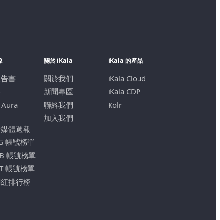
源
關於 iKala
iKala 的產品
報告書
關於我們
iKala Cloud
格
新聞專區
iKala CDP
 Aura
聯絡我們
Kolr
加入我們
新媒體週報
IG 帳號榜單
FB 帳號榜單
YT 帳號榜單
網紅排行榜