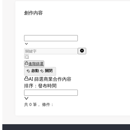
創作內容
進階篩選
啟動
關閉
AI 篩選商業合作內容
排序：發布時間
共 0 筆
，
條件：