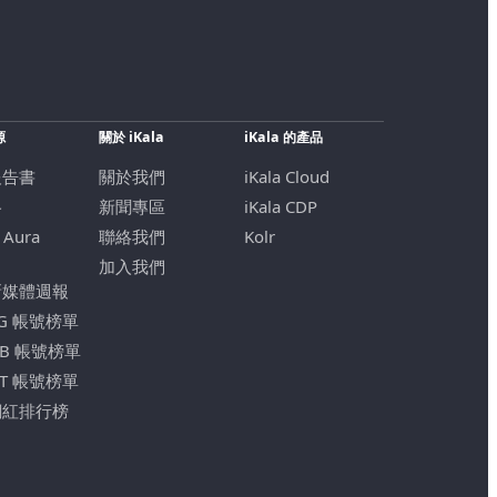
源
關於 iKala
iKala 的產品
報告書
關於我們
iKala Cloud
格
新聞專區
iKala CDP
 Aura
聯絡我們
Kolr
加入我們
新媒體週報
IG 帳號榜單
FB 帳號榜單
YT 帳號榜單
網紅排行榜