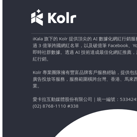
iKala 旗下的 Kolr 提供頂尖的 AI 數據化網紅
過 3 億筆跨國網紅名單，以及破億筆 Facebook、YouTu
即時社群數據。透過 AI 技術達成最佳化網紅推薦
紅行銷。
Kolr 專業團隊擁有豐富品牌客戶服務經驗，提供
廣告投放等服務，服務範圍橫跨台灣、香港、馬來
業。
愛卡拉互動媒體股份有限公司
｜
統一編號：533424
(02) 8768-1110 #338