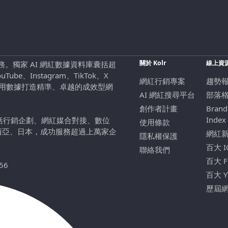
關於 Kolr
線上資
行銷服務。獨家 AI 網紅數據資料庫囊括超
be、Instagram、TikTok、X
網紅行銷專案
趨勢
，用數據打造精準、卓越的成效型網
AI 網紅搜尋平台
部落
創作者計畫
Brand
Index
包括行銷企劃、網紅媒合對接、數位
使用條款
西亞、日本，成功服務超過上萬家企
網紅
隱私權保護
百大 
聯絡我們
百大 
56
百大 
歷屆