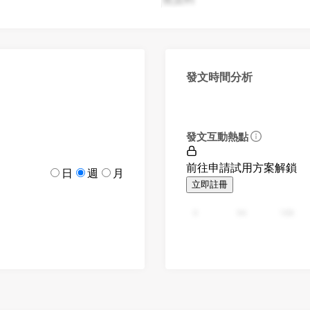
發文時間分析
發文互動熱點
前往申請試用方案解鎖
日
週
月
立即註冊
0
94
188