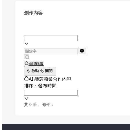
創作內容
進階篩選
啟動
關閉
AI 篩選商業合作內容
排序：發布時間
共 0 筆
，
條件：