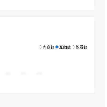
內容數
互動數
觀看數
282
376
470