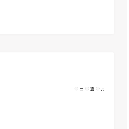
日
週
月