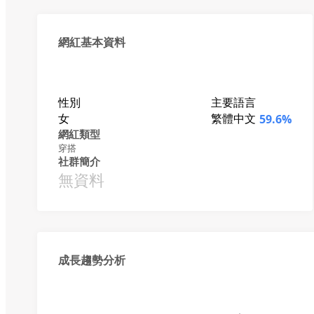
網紅基本資料
性別
主要語言
女
繁體中文
59.6%
網紅類型
穿搭
社群簡介
無資料
成長趨勢分析