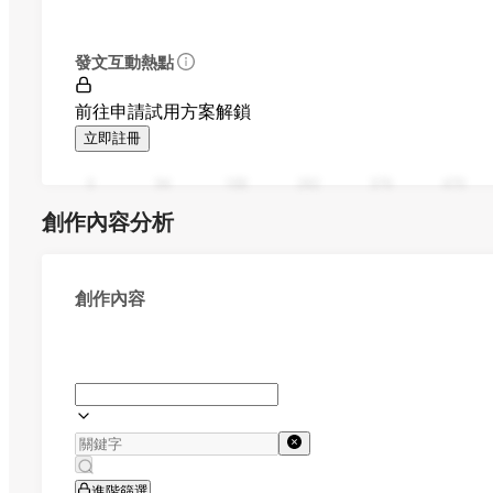
發文互動熱點
前往申請試用方案解鎖
立即註冊
0
94
188
282
376
470
創作內容分析
創作內容
進階篩選