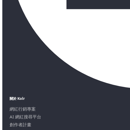
關於 Kolr
網紅行銷專案
AI 網紅搜尋平台
創作者計畫