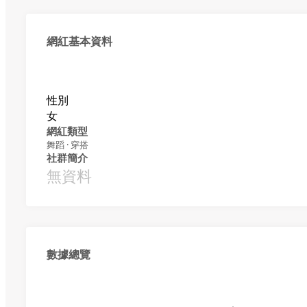
網紅基本資料
性別
女
網紅類型
舞蹈 · 穿搭
社群簡介
無資料
數據總覽