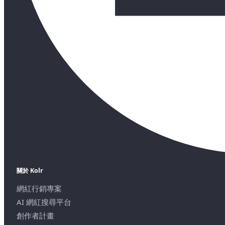
關於 Kolr
網紅行銷專案
AI 網紅搜尋平台
創作者計畫