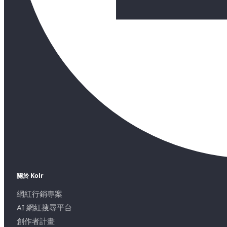
關於 Kolr
網紅行銷專案
AI 網紅搜尋平台
創作者計畫