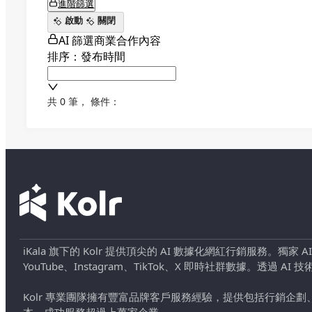
進階篩選
啟動
關閉
AI 篩選商業合作內容
排序：發布時間
共 0 筆
，
條件：
iKala 旗下的 Kolr 提供頂尖的 AI 數據化網紅行銷服務。獨家
YouTube、Instagram、TikTok、X 即時社群數據。
Kolr 專業團隊擁有豐富品牌客戶服務經驗，提供包括行銷
本，成功服務超過上萬家企業。