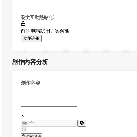
發文互動熱點
前往申請試用方案解鎖
立即註冊
0
94
188
282
376
470
創作內容分析
創作內容
進階篩選