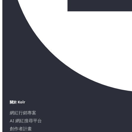
關於 Kolr
網紅行銷專案
AI 網紅搜尋平台
創作者計畫