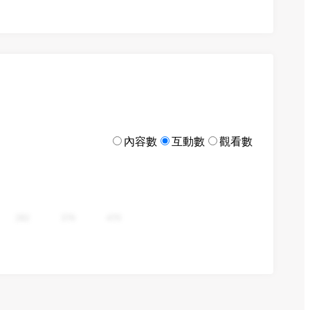
內容數
互動數
觀看數
282
376
470