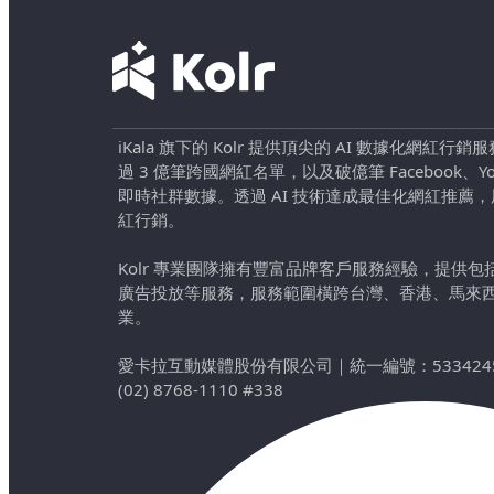
iKala 旗下的 Kolr 提供頂尖的 AI 數據化網紅
過 3 億筆跨國網紅名單，以及破億筆 Facebook、YouTu
即時社群數據。透過 AI 技術達成最佳化網紅推薦
紅行銷。
Kolr 專業團隊擁有豐富品牌客戶服務經驗，提供
廣告投放等服務，服務範圍橫跨台灣、香港、馬來
業。
愛卡拉互動媒體股份有限公司
｜
統一編號：533424
(02) 8768-1110 #338