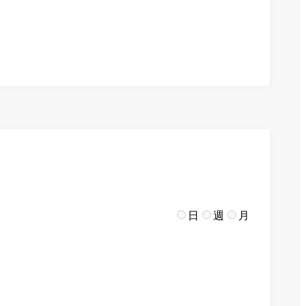
日
週
月