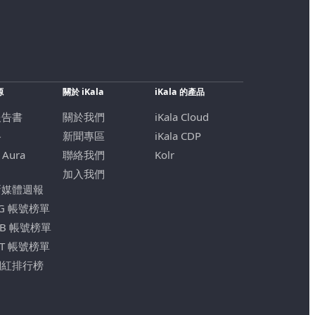
源
關於 iKala
iKala 的產品
報告書
關於我們
iKala Cloud
格
新聞專區
iKala CDP
 Aura
聯絡我們
Kolr
加入我們
新媒體週報
IG 帳號榜單
FB 帳號榜單
YT 帳號榜單
網紅排行榜