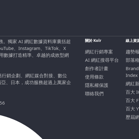
關於 Kolr
線上資
行銷服務。獨家 AI 網紅數據資料庫囊括超
be、Instagram、TikTok、X
網紅行銷專案
趨勢
，用數據打造精準、卓越的成效型網
AI 網紅搜尋平台
部落
創作者計畫
Brand
Index
包括行銷企劃、網紅媒合對接、數位
使用條款
西亞、日本，成功服務超過上萬家企
網紅
隱私權保護
百大 
聯絡我們
百大 
56
百大 
歷屆