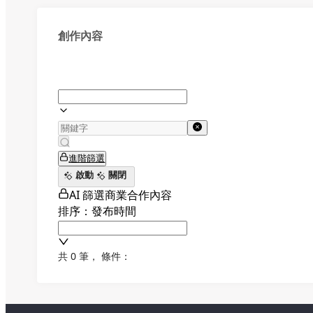
創作內容
進階篩選
啟動
關閉
AI 篩選商業合作內容
排序：發布時間
共 0 筆
，
條件：