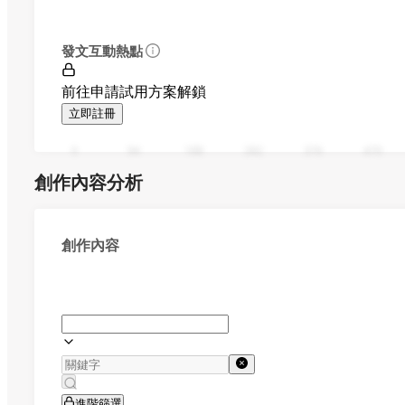
發文互動熱點
前往申請試用方案解鎖
立即註冊
0
94
188
282
376
470
創作內容分析
創作內容
進階篩選