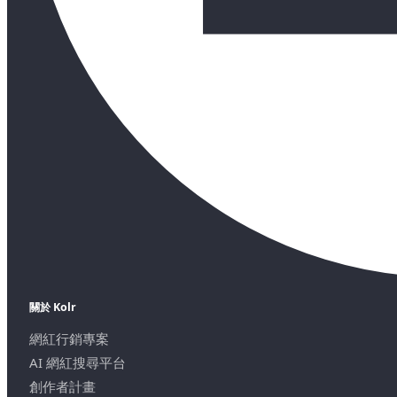
關於 Kolr
網紅行銷專案
AI 網紅搜尋平台
創作者計畫